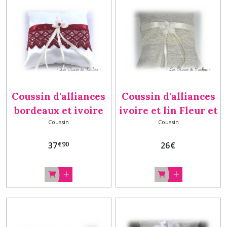
Coussin d'alliances
Coussin d'alliances
bordeaux et ivoire
ivoire et lin Fleur et
Coussin
Coussin
orchidée
dentelle a
€
90
37
26
€