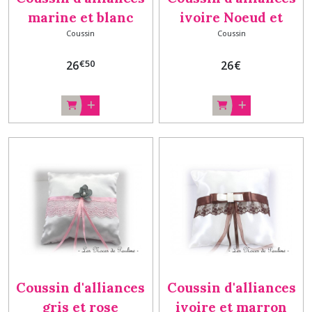
marine et blanc
ivoire Noeud et
Coussin
Coussin
orchidée dentelle
dentelle b
Plume
€
50
26
26
€
Coussin d'alliances
Coussin d'alliances
gris et rose
ivoire et marron