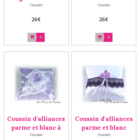
Coussin
Coussin
Orchidée a
Noeud et dentelle a
26
€
26
€
Coussin d'alliances
Coussin d'alliances
parme et blanc à
parme et blanc
Coussin
Coussin
fleur Textile b
orchidée et dentelle