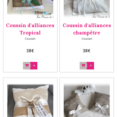
Coussin d'alliances
Coussin d'alliances
Tropical
champêtre
Coussin
Coussin
personnalisé, porte
personnalisé
alliances naturel,
version 2 porte
38
€
38
€
thème voyages
alliances nature
chic, mariage
classique