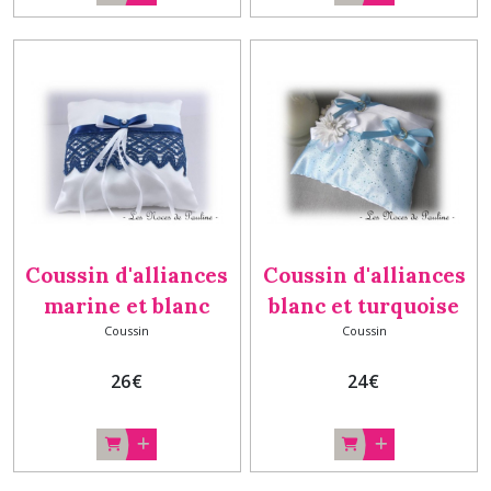
Coussin d'alliances
Coussin d'alliances
marine et blanc
blanc et turquoise
Coussin
Coussin
Noeud et dentelle
avec paillettes
26
€
24
€