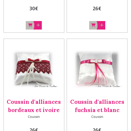
c
30
€
26
€
Coussin d'alliances
Coussin d'alliances
bordeaux et ivoire
fuchsia et blanc
Coussin
Coussin
Noeud et guipure b
Noeud et dentelle
26
€
26
€