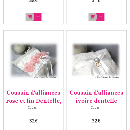
38
€
31
€
coussin mariage
coussin mariage
Coussin d'alliances
Coussin d'alliances
rose et lin Dentelle,
ivoire dentelle
Coussin
Coussin
porte-alliances rose
strass, porte
poudré vintage
alliances vintage
32
€
32
€
chic, mariage