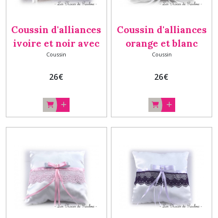
Coussin d'alliances
Coussin d'alliances
ivoire et noir avec
orange et blanc
Coussin
Coussin
dentelle b
Noeud et dentelle a
26
€
26
€