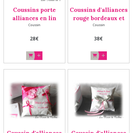
Coussins porte
Coussins d'alliances
alliances en lin
rouge bordeaux et
Coussin
Coussin
Champêtre
blanc, coussin
personnalisés DUO
mariage
28
€
38
€
version fleur