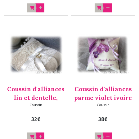
classique
Coussin d'alliances
Coussin d'alliances
lin et dentelle,
parme violet ivoire
Coussin
Coussin
porte alliances
Personnalisé, porte-
vintage chic,
alliances, cadeau
32
€
38
€
mariage
mariage