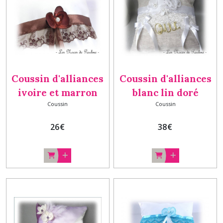
Coussin d'alliances
Coussin d'alliances
ivoire et marron
blanc lin doré
Coussin
Coussin
orchidée et
orchidée et dentelle
dentelle, porte-
OUI personnalisé
26
€
38
€
alliances lin