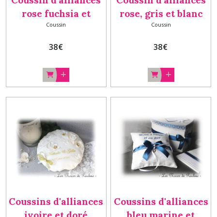
Coussin d'alliances
Coussin d'alliances
rose fuchsia et
rose, gris et blanc
Coussin
Coussin
blanc Personnalisé,
Personnalisé V2
porte-alliances
38
€
38
€
fuchsia, cadeau
mariage
Coussins d'alliances
Coussins d'alliances
ivoire et doré
bleu marine et