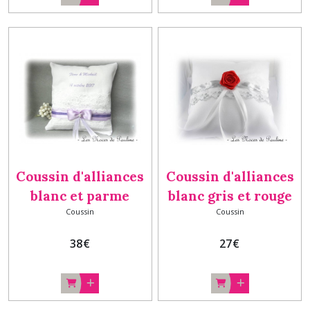
Coussin d'alliances
Coussin d'alliances
blanc et parme
blanc gris et rouge
Coussin
Coussin
Personnalisé, porte-
Rose
alliances, cadeau
38
€
27
€
mariage