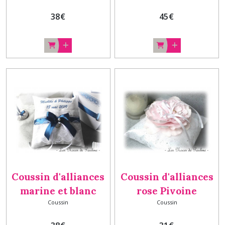
alliances, cadeau
coussin mariage
38
€
45
€
mariage
Coussin d'alliances
Coussin d'alliances
marine et blanc
rose Pivoine
Coussin
Coussin
dentelle
Paillettes, porte-
personnalisé,
alliance à fleur rose,