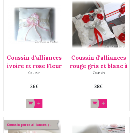
Coeur
(22)
Tambour
(1)
Coussin d'alliances
Coussin d'alliances
ivoire et rose Fleur
rouge gris et blanc à
Afficher
les
Coussin
Coussin
et dentelle b
fleurs romantique
résultats
Personnalisé, porte
26
€
38
€
alliances rouge,
cadeau mariage
Coussin porte alliances personnalisé