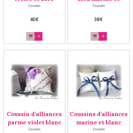
Coussin
Coussin
personnalisé ,
blanc, coussin
coussin mariage
mariage
40
€
38
€
Coussin d'alliances
Coussins d'alliances
parme violet blanc
marine et blanc
Coussin
Coussin
Personnalisé, porte-
dentelle DUO,