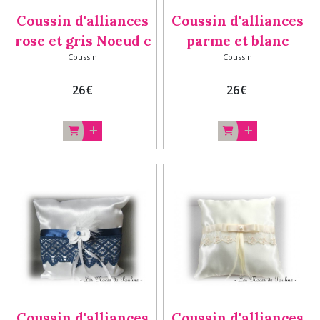
Coussin d'alliances
Coussin d'alliances
rose et gris Noeud c
parme et blanc
Coussin
Coussin
Noeud et dentelle b
26
€
26
€
Coussin d'alliances
Coussin d'alliances