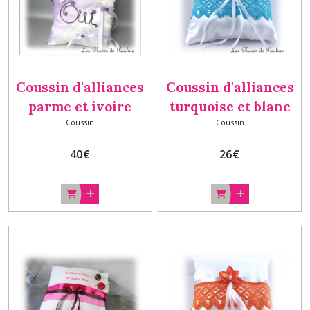
Coussin d'alliances
Coussin d'alliances
parme et ivoire
turquoise et blanc
Coussin
Coussin
orchidée et dentelle
orchidée et dentelle
OUI
c
40
€
26
€