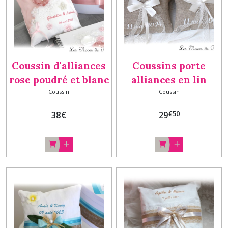
Coussin d'alliances
Coussins porte
rose poudré et blanc
alliances en lin
Coussin
Coussin
Ange Personnalisé,
Champêtre
porte alliances rose,
personnalisés,
€
50
38
€
29
cadeau mariage
coussin lin DUO