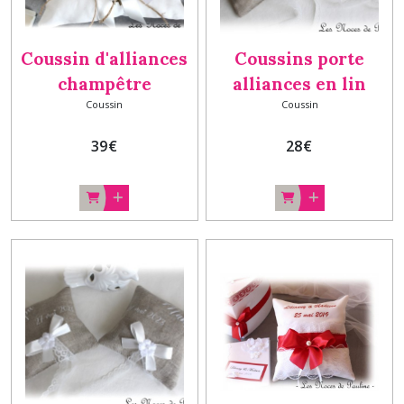
Coussin d'alliances
Coussins porte
champêtre
alliances en lin
Coussin
Coussin
personnalisé, porte
Champêtre
alliances nature
personnalisés DUO
39
€
28
€
chic, mariage
version perle
classique