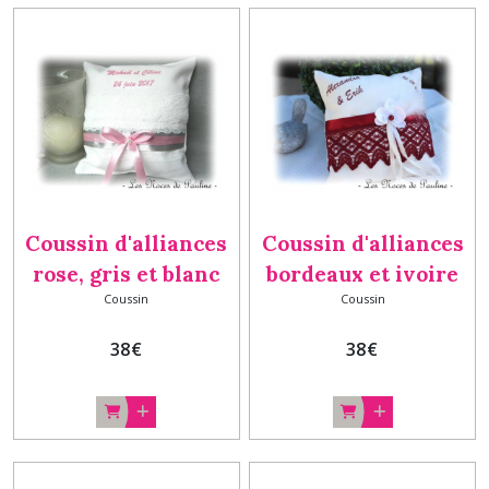
Coussin d'alliances
Coussin d'alliances
rose, gris et blanc
bordeaux et ivoire
Coussin
Coussin
Personnalisé
orchidée dentelle
plume personnalisé
38
€
38
€