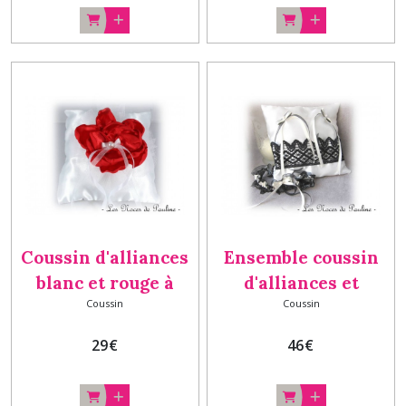
Coussin d'alliances
Ensemble coussin
blanc et rouge à
d'alliances et
Coussin
Coussin
fleur Textile
jarretière ivoire et
noir avec dentelle 1
29
€
46
€