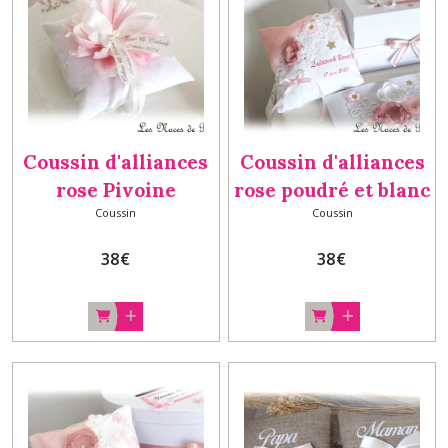
Coussin d'alliances
Coussin d'alliances
rose Pivoine
rose poudré et blanc
Coussin
Coussin
Paillettes
Etoiles
personnalisé, porte
Personnalisé, porte
38
€
38
€
alliance à fleur rose,
alliances rose,
coussin mariage
cadeau mariage