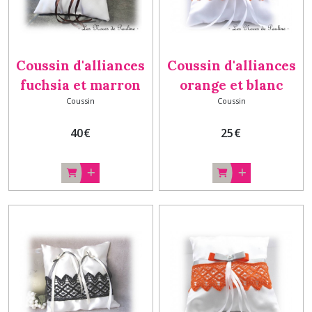
Coussin d'alliances
Coussin d'alliances
fuchsia et marron
orange et blanc
Coussin
Coussin
Personnalisé
orchidée et dentelle
Gourmandises,
c
40
€
25
€
coussin macarons,
porte-alliances
macarons