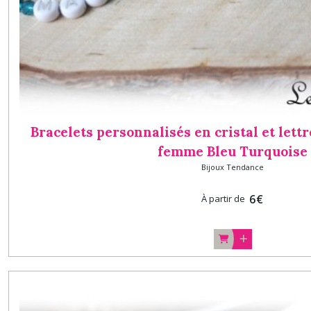
Bracelets personnalisés en cristal et lett
femme Bleu Turquoise
Bijoux Tendance
6
€
À partir de