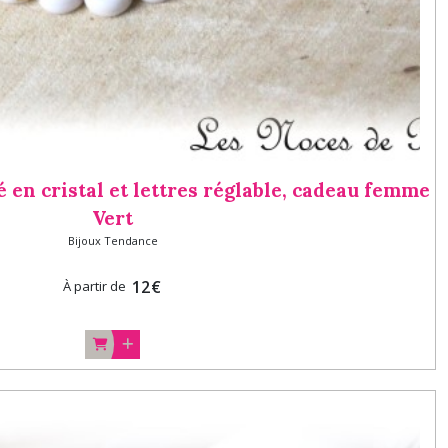
 en cristal et lettres réglable, cadeau femme
Vert
Bijoux Tendance
12
€
À partir de