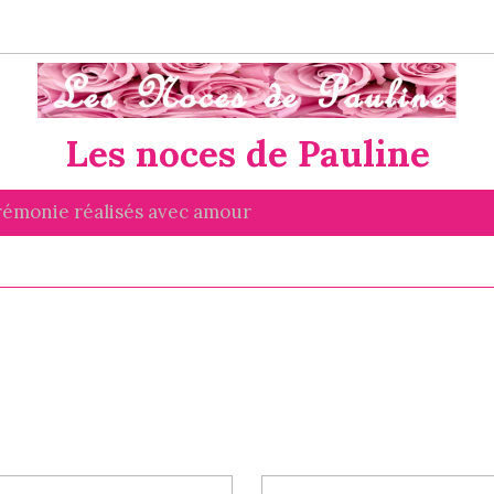
Les noces de Pauline
érémonie réalisés avec amour