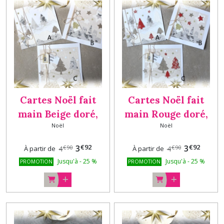
Cartes Noël fait
Cartes Noël fait
main Beige doré,
main Rouge doré,
Noël
Noël
carte de vœux, carte
carte de vœux, carte
originale Version 1
originale
€
92
€
92
3
3
€
90
€
90
À partir de
4
À partir de
4
Jusqu'à
-
25
%
Jusqu'à
-
25
%
PROMOTION
PROMOTION