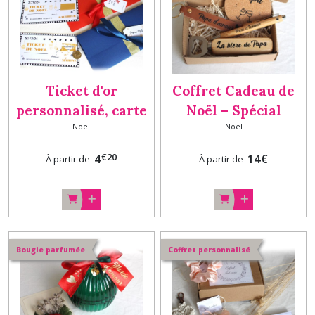
Ticket d'or
Coffret Cadeau de
personnalisé, carte
Noël – Spécial
Noël
Noël
à gratter, bon
Homme, box cadeau
cadeau surprise
Papa
€
20
4
14
€
À partir de
À partir de
Bougie parfumée
Coffret personnalisé