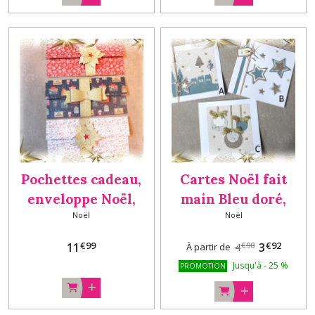
Pochettes cadeau,
Cartes Noël fait
enveloppe Noël,
main Bleu doré,
Noël
Noël
porte chèque, billet,
carte de vœux, carte
carte cadeau fait
originale Version 2x
€
99
€
92
11
3
€
90
À partir de
4
main Lot Fleur et
Jusqu'à
-
25
%
PROMOTION
Noeud