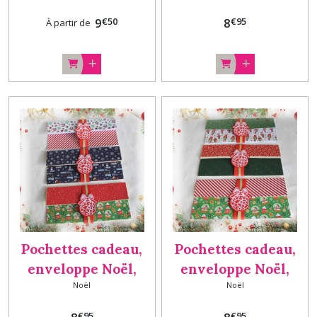
carte cadeau fait
€
50
€
95
9
8
À partir de
main Boules Lot N°3
Pochettes cadeau,
Pochettes cadeau,
enveloppe Noël,
enveloppe Noël,
Noël
Noël
porte chèque, billet,
porte chèque, billet,
carte cadeau fait
carte cadeau fait
€
95
€
95