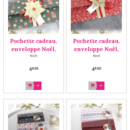
Pochette cadeau,
Pochette cadeau,
enveloppe Noël,
enveloppe Noël,
Noël
Noël
porte chèque, billet,
porte chèque, billet,
carte cadeau fait
carte cadeau fait
€
60
€
60
4
4
main fleur VERT
main fleur ROUGE