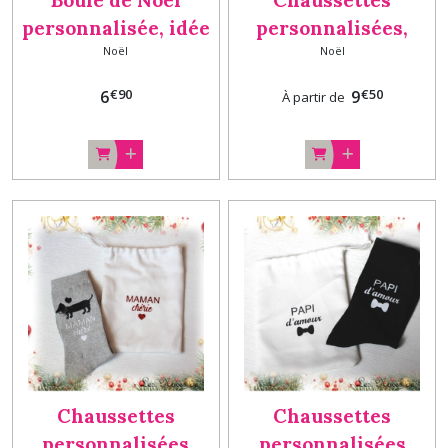
Boule de Noël
Chaussettes
personnalisée, idée
personnalisées,
Noël
Noël
cadeau enfant Boule
cadeau Noël
& Boite
€
90
€
50
6
9
À partir de
Chaussettes
Chaussettes
personnalisées
personnalisées