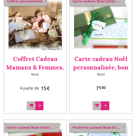
Coffret personnalisé
Carte cadeau Noel billet, chèque fait main pour enfant
Coffret Cadeau
Carte cadeau Noël
Mamans & Femmes,
personnalisée, bon
Noël
Noël
box cadeau Noël,
cadeau surprise,
témoin
Cadeau Noël
€
80
15
€
7
À partir de
Original / Carte de
Noël et son
enveloppe VERTE
Carte cadeau Noel billet, chèque fait main pour enfant
Pochette cadeau Noel billet, chèque fait main