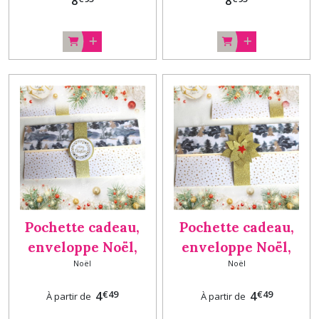
8
8
main Boules Lot N°2
main Boules Lot N°1
Pochette cadeau,
Pochette cadeau,
enveloppe Noël,
enveloppe Noël,
Noël
Noël
porte chèque, billet,
porte chèque, billet,
carte cadeau fait
carte cadeau fait
€
49
€
49
4
4
À partir de
À partir de
main BOULE dorée
main FLEUR doré