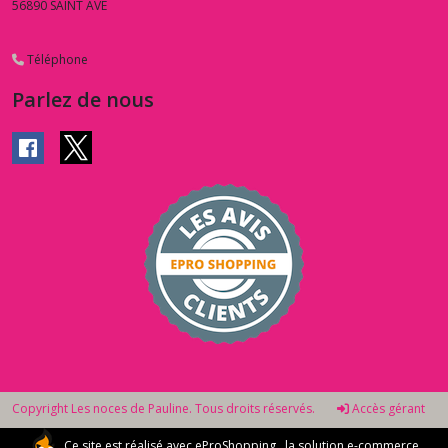
56890
SAINT AVE
Téléphone
Parlez de nous
Copyright Les noces de Pauline. Tous droits réservés.
Accès gérant
Ce site est réalisé avec
eProShopping
, la solution e-commerce