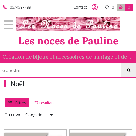
Fermer
0674597499
Contact
0
0
FILTRES
Les noces de Pauline
Tous
les
produits
Création de bijoux et accessoires de mariage et de cérémonie réalisés avec amour
Noël
Afficher
Noël
les
résultats
Filtres
37 résultats
Trier par