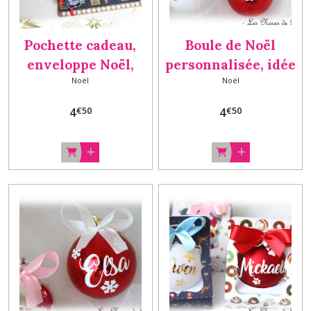
Pochette cadeau,
Boule de Noël
enveloppe Noël,
personnalisée, idée
Noël
Noël
porte chèque, billet,
cadeau enfant Boule
carte cadeau fait
€
50
€
50
4
4
main Nude