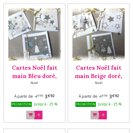
Cartes Noël fait
Cartes Noël fait
main Bleu doré,
main Beige doré,
Noël
Noël
carte de vœux, carte
carte de vœux, carte
originale Version 1
originale Version 2
€
92
€
92
3
3
€
90
€
90
À partir de
4
À partir de
4
Jusqu'à
-
25
%
Jusqu'à
-
25
%
PROMOTION
PROMOTION