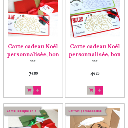
Carte cadeau Noël
Carte cadeau Noël
personnalisée, bon
personnalisée, bon
Noël
Noël
cadeau surprise,
cadeau surprise,
Cadeau Noël
Cadeau Noël
€
80
€
25
7
4
Original / Carte de
Original / Carte de
Noël et son
Noël
enveloppe ROUGE
Carte ludique chic
Coffret personnalisé