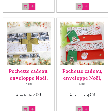
Pochette cadeau,
Pochette cadeau,
enveloppe Noël,
enveloppe Noël,
Noël
Noël
porte chèque, billet,
porte chèque, billet,
carte cadeau fait
carte cadeau fait
€
49
€
49
4
4
À partir de
À partir de
main NOEUD doré
main Père Noël