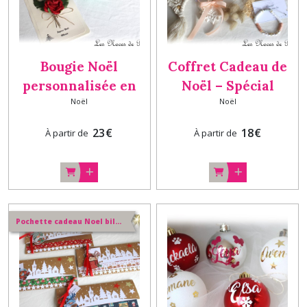
Bougie Noël
Coffret Cadeau de
personnalisée en
Noël – Spécial
Noël
Noël
verre , Cadeau de
Mamans & Femmes
Noël Femme,
Douceur, box cadeau
23
€
18
€
À partir de
À partir de
Maman , Mamie et
femme
sa carte
Pochette cadeau Noel billet, chèque fait main