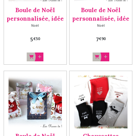
Boule de Noël
Boule de Noël
personnalisée, idée
personnalisée, idée
Noël
Noël
cadeau enfant Boule
cadeau enfant Boule
Noeud
Noeud & Boite
€
50
€
90
5
7