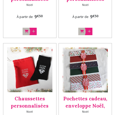
Noël
Noël
Maman, Mamie,
Papi, cadeau Noël
cadeau Noël
€
50
€
50
9
9
À partir de
À partir de
Chaussettes
Pochettes cadeau,
personnalisées
enveloppe Noël,
Noël
Noël
Papa, cadeau Noël
porte chèque, billet,