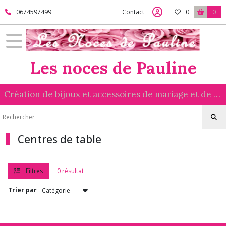
Fermer
0674597499
Contact
0
0
FILTRES
Les noces de Pauline
Tous
les
produits
Création de bijoux et accessoires de mariage et de cérémonie réalisés avec amour
Afficher
les
Centres de table
résultats
Filtres
0 résultat
Trier par