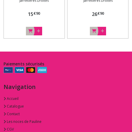
Jarretières Droites
Jarretières Droites
bleu Ciel Dentelle
fleur DUO Mariage
sur-mesure
Sur-mesure
€
90
€
90
15
26
Paiements sécurisés
Navigation
Accueil
Catalogue
Contact
Les noces de Pauline
CGV