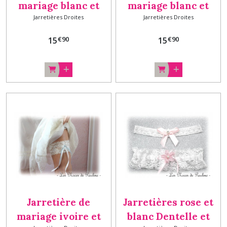
mariage blanc et
mariage blanc et
Jarretières Droites
Jarretières Droites
bleu marine
rose clair à fleur
Dentelle et orchidée
dentelle Droite sur-
€
90
€
90
15
15
mesure
Jarretière de
Jarretières rose et
mariage ivoire et
blanc Dentelle et