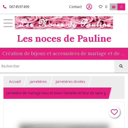
0674597499
Contact
0
0
Les noces de Pauline
Création de bijoux et accessoires de mariage et de cérémonie réalisés avec amour
Accueil
jarretières
Jarretières droites
Jarretière de mariage bleu et blanc Dentelle et fleur de satin g