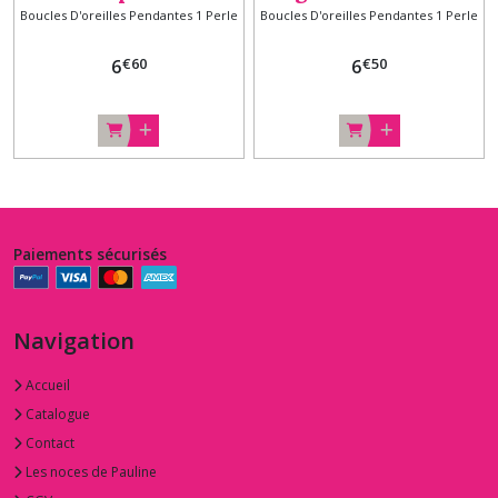
Boucles D'oreilles Pendantes 1 Perle
Boucles D'oreilles Pendantes 1 Perle
crochets argent
'Tradition'
€
60
€
50
6
6
Paiements sécurisés
Navigation
Accueil
Catalogue
Contact
Les noces de Pauline