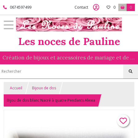
0674597499
Contact
0
0
Les noces de Pauline
Création de bijoux et accessoires de mariage et de cérémonie réalisés avec amour
Accueil
Bijoux de dos
Bijou de dos blanc Nacré à quatre Pendants Alexia