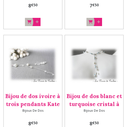
€
50
€
50
8
7
Bijou de dos ivoire à
Bijou de dos blanc et
trois pendants Kate
turquoise cristal à
Bijoux De Dos
Bijoux De Dos
trois Pendants
Mélanie
€
50
€
50
8
8