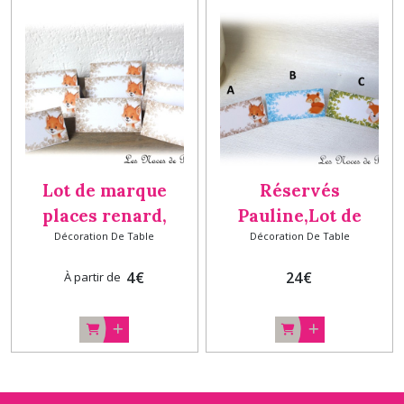
Lot de marque
Réservés
places renard,
Pauline,Lot de
Décoration De Table
Décoration De Table
décoration Baptême
marque places
anniversaire BEIGE
renard, décoration
4
€
24
€
À partir de
A
Baptême
anniversaire