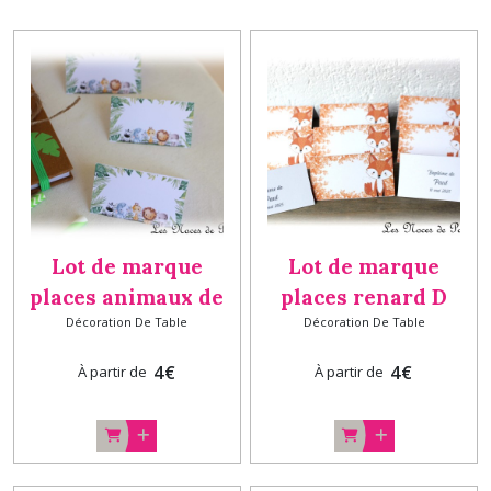
Lot de marque
Lot de marque
places animaux de
places renard D
Décoration De Table
Décoration De Table
la Jungle, safari,
Orange, décoration
zoo, lion, décoration
Baptême
4
€
4
€
À partir de
À partir de
Baptême
anniversaire
anniversaire